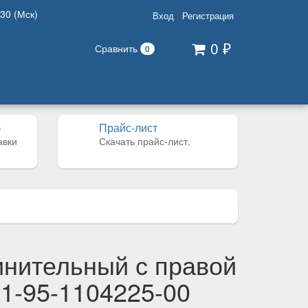
:30 (Мск)
Вход
Регистрация
0
Сравнить
₽
0
б
Прайс-лист
авки
Скачать прайс-лист.
инительный с правой
1-95-1104225-00