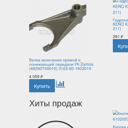
Гидрона
KENO K
211)
281
₽
Вилка включения прямой и
понижающей передачи РК Dymos
(48290Т00010) 3163-80-1803019
4 059
₽
Хиты продаж
Кнопка 