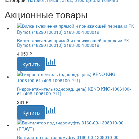
Категории:
Патриот, Пикап, 3162, 3160
Детали тюнинга
Акционные товары
Вилка включения прямой и понижающей передачи РК
Dymos (48290Т00010) 3163-80-1803019
4 059
₽
Гидронатяжитель (одноряд. цепь) KENO KNG-1006100-
61 (406.1006100-211)
281
₽
Вентилятор под гидромуфту 3160-00-1308010-00