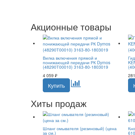
Акционные товары
Вилка включения прямой и
Гид
понижающей передачи РК Dymos
KE
(48290Т00010) 3163-80-1803019
(40
4 059
₽
28
Хиты продаж
Шланг омывателя (резиновый) (цена
Кно
за см.)
61