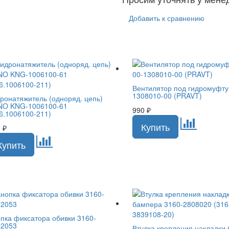
Добавить к сравнению
Вентилятор под гидромуфту
1308010-00 (PRAVT)
ронатяжитель (одноряд. цепь)
NO KNG-1006100-61
990
₽
6.1006100-211)
1
₽
пка фиксатора обивки 3160-
02053
Втулка крепления накладки