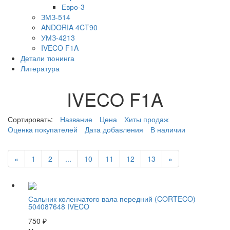
Евро-3
ЗМЗ-514
ANDORIA 4CT90
УМЗ-4213
IVECO F1A
Детали тюнинга
Литература
IVECO F1A
Сортировать:
Название
Цена
Хиты продаж
Оценка покупателей
Дата добавления
В наличии
«
1
2
...
10
11
12
13
»
Сальник коленчатого вала передний (CORTECO)
504087648 IVECO
750
₽