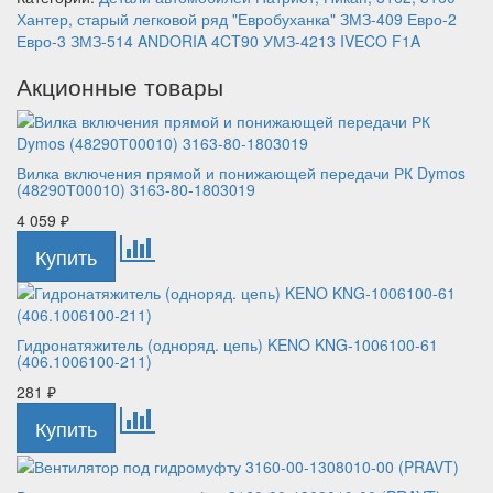
Хантер, старый легковой ряд
"Евробуханка"
ЗМЗ-409
Евро-2
Евро-3
ЗМЗ-514
ANDORIA 4CT90
УМЗ-4213
IVECO F1A
Акционные товары
Вилка включения прямой и понижающей передачи РК Dymos
(48290Т00010) 3163-80-1803019
4 059
₽
Гидронатяжитель (одноряд. цепь) KENO KNG-1006100-61
(406.1006100-211)
281
₽