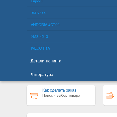
Евро-3
ЗМЗ-514
ANDORIA 4CT90
УМЗ-4213
IVECO F1A
Детали тюнинга
Литература
Как сделать заказ
Поиск и выбор товара