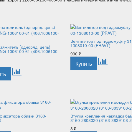
Вентилятор под гидромуфту 31
1308010-00 (PRAVT)
тяжитель (одноряд. цепь)
NG-1006100-61 (406.1006100-
990
₽
фиксатора обивки 3160-
Втулка крепления накладки ба
3
3160-2808020 (3163-3839108-2
8
₽