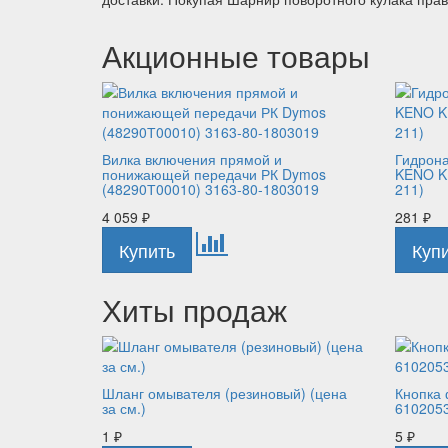
Акционные товары
Вилка включения прямой и
Гидрона
понижающей передачи РК Dymos
KENO K
(48290Т00010) 3163-80-1803019
211)
4 059
₽
281
₽
Хиты продаж
Шланг омывателя (резиновый) (цена
Кнопка 
за см.)
610205
1
₽
5
₽