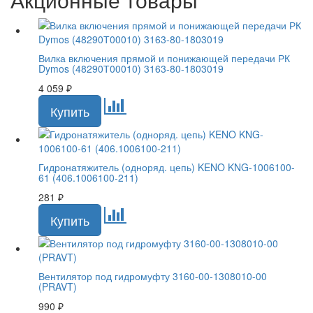
Вилка включения прямой и понижающей передачи РК
Dymos (48290Т00010) 3163-80-1803019
4 059
₽
Гидронатяжитель (одноряд. цепь) KENO KNG-1006100-
61 (406.1006100-211)
281
₽
Вентилятор под гидромуфту 3160-00-1308010-00
(PRAVT)
990
₽