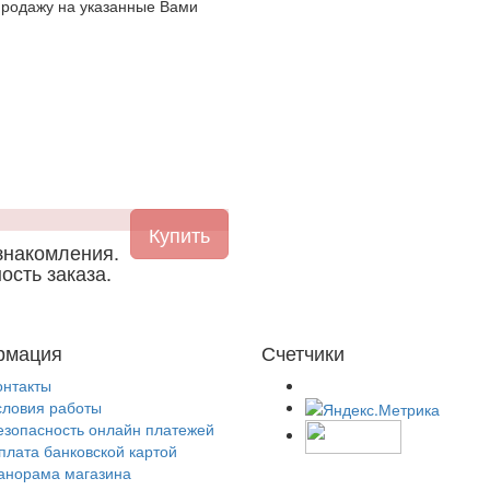
продажу на указанные Вами
знакомления.
ость заказа.
рмация
Счетчики
онтакты
словия работы
езопасность онлайн платежей
плата банковской картой
анорама магазина