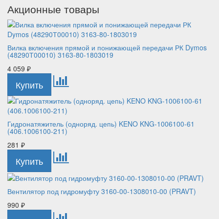
Акционные товары
Вилка включения прямой и понижающей передачи РК Dymos
(48290Т00010) 3163-80-1803019
4 059
₽
Гидронатяжитель (одноряд. цепь) KENO KNG-1006100-61
(406.1006100-211)
281
₽
Вентилятор под гидромуфту 3160-00-1308010-00 (PRAVT)
990
₽