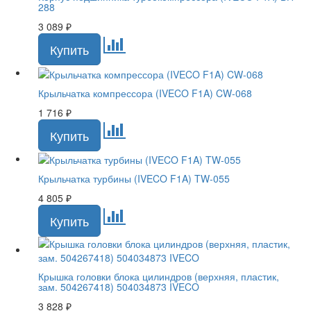
288
3 089
₽
Крыльчатка компрессора (IVECO F1A) CW-068
1 716
₽
Крыльчатка турбины (IVECO F1A) TW-055
4 805
₽
Крышка головки блока цилиндров (верхняя, пластик,
зам. 504267418) 504034873 IVECO
3 828
₽