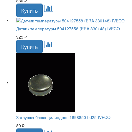
830
₽
Датчик температуры 504127558 (ERA 330148) IVECO
925
₽
Заглушка блока цилиндров 16988501 d25 IVECO
80
₽