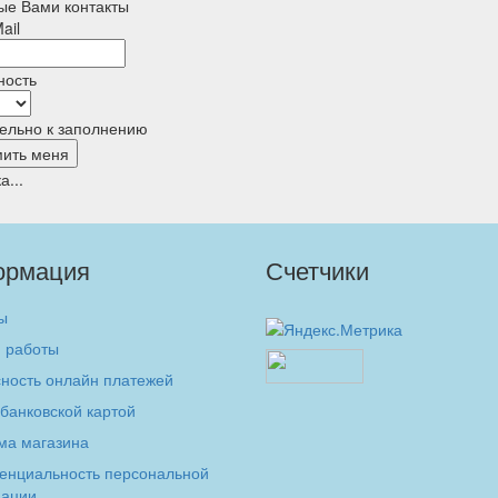
ые Вами контакты
ail
ность
тельно к заполнению
а...
ормация
Счетчики
ы
 работы
ность онлайн платежей
банковской картой
ма магазина
енциальность персональной
ации