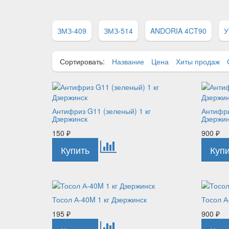
ЗМЗ-409
ЗМЗ-514
ANDORIA 4CT90
У
Сортировать:
Название
Цена
Хиты продаж
Антифриз G11 (зеленый) 1 кг
Антифри
Дзержинск
Дзержи
150
₽
900
₽
Тосол А-40M 1 кг Дзержинск
Тосол А
195
₽
900
₽