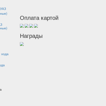
Оплата картой
АЗ
ьные)
Награды
ода
а