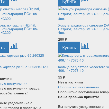
очистки масла (Riginal,
Хомуты радиатора силовые (У
. фильтрация) RG2105-
Патриот, Хантер ЗМЗ-409, цел
5КС320
4шт.
280
₽
а картера рк d 65 260325-П29
Кольцо регулятора холостого х
406.1147076-10
55
₽
наличии
Нет в наличии
ь о поступлении
Сообщить о поступлении
ь о поступлении товара
Сообщить о поступлении товар
росьба принята!
Ваша просьба принята!
чите уведомление о
Вы получите уведомление о
ении товара в продажу на