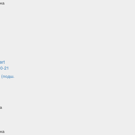
 на
 (подш.
а
 на