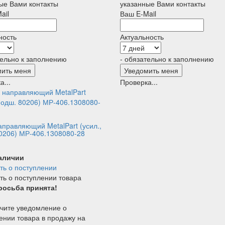
ые Вами контакты
указанные Вами контакты
ail
Ваш E-Mail
ность
Актуальность
тельно к заполнению
- обязательно к заполнению
а...
Проверка...
аправляющий MetalPart (усил.,
0206) МР-406.1308080-28
наличии
ь о поступлении
ь о поступлении товара
росьба принята!
чите уведомление о
ении товара в продажу на