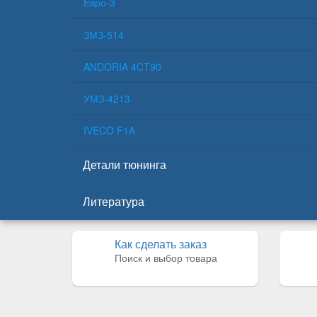
Евро-3
ЗМЗ-514
ANDORIA 4CT90
УМЗ-4213
IVECO F1A
Детали тюнинга
Литература
Как сделать заказ
Поиск и выбор товара