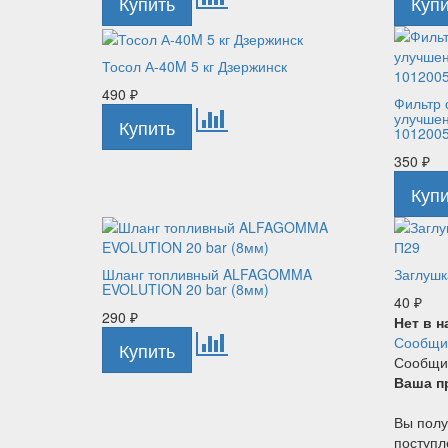
Тосол А-40M 5 кг Дзержинск
490
₽
Фильтр 
улучшен
101200
350
₽
Шланг топливный ALFAGOMMA
Заглушк
EVOLUTION 20 bar (8мм)
40
₽
290
₽
Нет в 
Сообщит
Сообщит
Ваша п
Вы полу
поступл