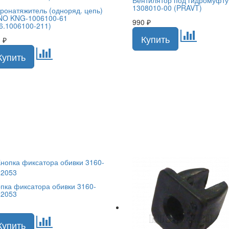
1308010-00 (PRAVT)
ронатяжитель (одноряд. цепь)
NO KNG-1006100-61
990
₽
6.1006100-211)
1
₽
пка фиксатора обивки 3160-
02053