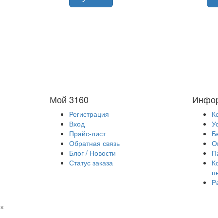
Мой 3160
Инфо
Регистрация
К
Вход
У
Прайс-лист
Б
Обратная связь
О
Блог / Новости
П
Статус заказа
К
п
Р
×