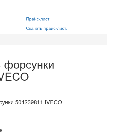
Прайс-лист
Скачать прайс-лист.
ь форсунки
IVECO
рсунки 504239811 IVECO
а