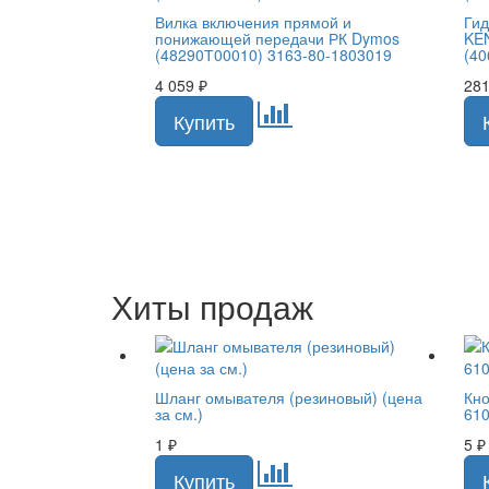
Вилка включения прямой и
Гид
понижающей передачи РК Dymos
KE
(48290Т00010) 3163-80-1803019
(40
4 059
₽
28
Хиты продаж
Шланг омывателя (резиновый) (цена
Кно
за см.)
61
1
₽
5
₽