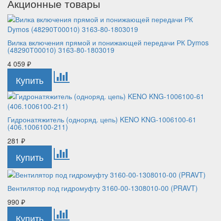
Акционные товары
Вилка включения прямой и понижающей передачи РК Dymos
(48290Т00010) 3163-80-1803019
4 059
₽
Гидронатяжитель (одноряд. цепь) KENO KNG-1006100-61
(406.1006100-211)
281
₽
Вентилятор под гидромуфту 3160-00-1308010-00 (PRAVT)
990
₽