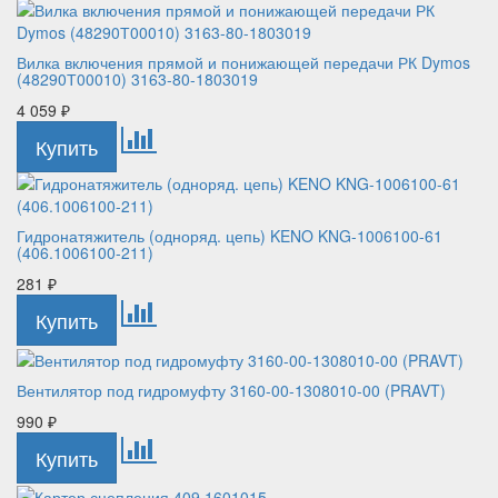
Вилка включения прямой и понижающей передачи РК Dymos
(48290Т00010) 3163-80-1803019
4 059
₽
Гидронатяжитель (одноряд. цепь) KENO KNG-1006100-61
(406.1006100-211)
281
₽
Вентилятор под гидромуфту 3160-00-1308010-00 (PRAVT)
990
₽