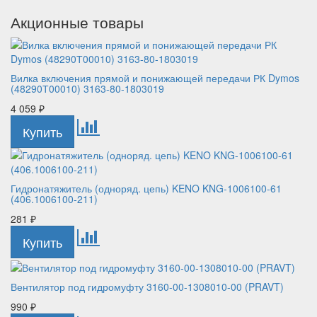
Акционные товары
Вилка включения прямой и понижающей передачи РК Dymos
(48290Т00010) 3163-80-1803019
4 059
₽
Гидронатяжитель (одноряд. цепь) KENO KNG-1006100-61
(406.1006100-211)
281
₽
Вентилятор под гидромуфту 3160-00-1308010-00 (PRAVT)
990
₽