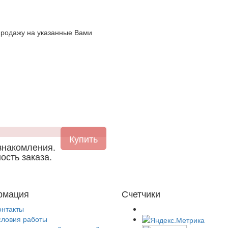
продажу на указанные Вами
знакомления.
ость заказа.
рмация
Счетчики
онтакты
словия работы